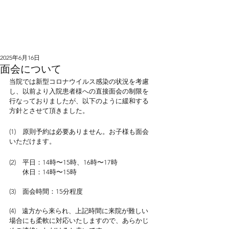
太田病院
内科・消化器科(胃腸科)・循環器科・小児科
2025年6月16日
面会について
当院では新型コロナウイルス感染の状況を考慮
し、以前より入院患者様への直接面会の制限を
行なっておりましたが、以下のように緩和する
方針とさせて頂きました。
(1)　原則予約は必要ありません。お子様も面会
いただけます。
(2)　平日：14時〜15時、16時〜17時
休日：14時〜15時
(3)　面会時間：15分程度
(4)    遠方から来られ、上記時間に来院が難しい
場合にも柔軟に対応いたしますので、あらかじ