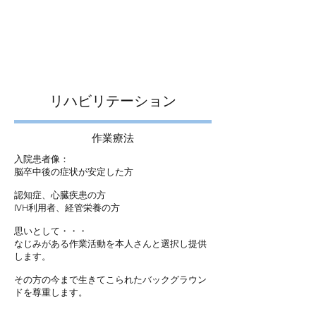
太田病院
内科・消化器科(胃腸科)・循環器科・小児科
​リハビリテーション
​作業療法
入院患者像：
脳卒中後の症状が安定した方
認知症、心臓疾患の方
IVH利用者、経管栄養の方
思いとして・・・
なじみがある作業活動を本人さんと選択し提供
します。
その方の今まで生きてこられたバックグラウン
ドを尊重します。