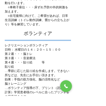
動を行います。
○車椅子座位・・・床ずれ予防や外的刺激を
加えます。
○在宅復帰に向けて、ご希望があれば、日常
生活訓練（トイレ動作訓練、畳からの立ち上が
り）等を練習しています。
​ボランティア
レクリエーションボランティア
日時： 水曜日の１４：２０～１５：００
第２週・・・脳トレ
第３週・・・音楽療法
第４週・・・貼り絵 等
貼り絵
…季節に応じた貼り絵を作成します。できない
所などは、先生にお手伝い頂きます。
効果：手指の筋力強化、脳の活性化など
脳トレーニング
…ボランティア指導の下、プリント（読み書き
計算）学習患者様のレベルに合ったプリントを
ご用意頂きます。
効果：前頭連合野の働きを強化し、認知症の予
防、進行防止